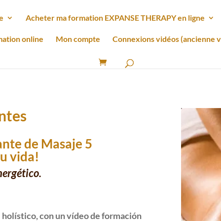
e
Acheter ma formation EXPANSE THERAPY en ligne
mation online
Mon compte
Connexions vidéos (ancienne v
ntes
ante de Masaje 5
u vida!
nergético.
holístico, con un vídeo de formación