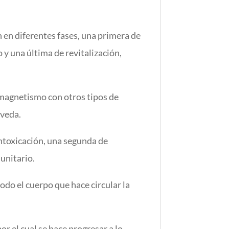
n en diferentes fases, una primera de
y una última de revitalización,
l magnetismo con otros tipos de
rveda.
intoxicación, una segunda de
unitario.
odo el cuerpo que hace circular la
or el cual se hace progresar a lo