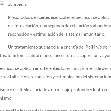
ayurveda.
Preparados de aceites esenciales específicos se aplica
desintoxicación, una segunda de relajación y abandono 
reconexión y estimulación del sistema inmunitario.
Un tratamiento que asocia la energía del Reiki y/o de
tos, lomi lomi, californiano, sueco, tuina, acupresión y ayu
ecíficos se aplican en diferentes fases, una primera de des
e revitalización, reconexión y estimulación del sistema inm
smo y del Reiki asociado a un masaje profundo y lento en t
 mismo.
 curación interna de la persona con la energía universal y p