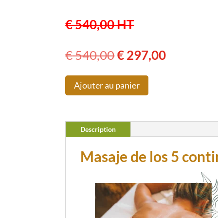
€ 540,00 HT
Le
Le
€
540,00
€
297,00
prix
prix
initial
actuel
Ajouter au panier
était :
est :
€ 540,00.
€ 297,00.
Description
Masaje de los 5 cont